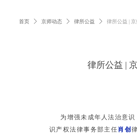
首页
ꄲ
京师动态
ꄲ
律所公益
ꄲ
律所公益 |
律所公益 |
为增强未成年人法治意识，
识产权法律事务部主任
肖创